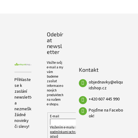
e
PRODUKTŮ
l
Z
á
p
Odebír
a
at
t
newsl
í
etter
Vložte svůj
e-mail a my
Kontakt
vám
budeme
Přihlaste
zasílat
objednavky
@
eliqu
se k
informace o
idshop.cz
nových
zaslání
produktech
newsletteru
+420 607 445 990
na našem
a
e-shopu.
nezmeškejte
Pojďme na Facebo
žádné
ok!
E-mail
novinky
či slevy!
Vložením e-mailu souhlasíte s
podmínkami ochrany osobních
údajů