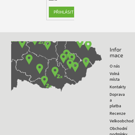
PŘIHLÁSIT SE
Infor
NAŠE PRODEJNY
mace
O nás
Volná
místa
Kontakty
Doprava
a
platba
Recenze
Velkoobchod
Obchodní
podmínky