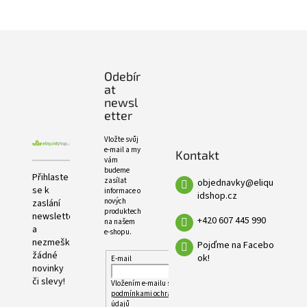
e
PRODUKTŮ
l
Z
á
p
Odebír
a
at
t
newsl
í
etter
Vložte svůj
e-mail a my
Kontakt
vám
budeme
Přihlaste
zasílat
objednavky
@
eliqu
se k
informace o
idshop.cz
nových
zaslání
produktech
newsletteru
+420 607 445 990
na našem
a
e-shopu.
nezmeškejte
Pojďme na Facebo
žádné
ok!
E-mail
novinky
či slevy!
Vložením e-mailu souhlasíte s
podmínkami ochrany osobních
údajů