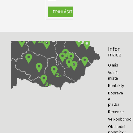
PŘIHLÁSIT SE
Infor
NAŠE PRODEJNY
mace
O nás
Volná
místa
Kontakty
Doprava
a
platba
Recenze
Velkoobchod
Obchodní
podmínky