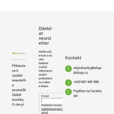
e
PRODUKTŮ
l
Z
á
p
Odebír
a
at
t
newsl
í
etter
Vložte svůj
e-mail a my
Kontakt
vám
budeme
Přihlaste
zasílat
objednavky
@
eliqu
se k
informace o
idshop.cz
nových
zaslání
produktech
newsletteru
+420 607 445 990
na našem
a
e-shopu.
nezmeškejte
Pojďme na Facebo
žádné
ok!
E-mail
novinky
či slevy!
Vložením e-mailu souhlasíte s
podmínkami ochrany osobních
údajů