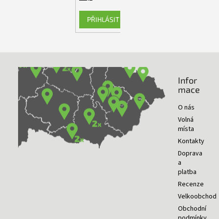
PŘIHLÁSIT SE
Infor
NAŠE PRODEJNY
mace
O nás
Volná
místa
Kontakty
Doprava
a
platba
Recenze
Velkoobchod
Obchodní
podmínky