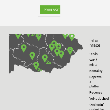
PŘIHLÁSIT SE
Infor
NAŠE PRODEJNY
mace
O nás
Volná
místa
Kontakty
Doprava
a
platba
Recenze
Velkoobchod
Obchodní
podmínky