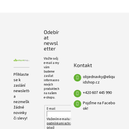
e
PRODUKTŮ
l
Z
á
p
Odebír
a
at
t
newsl
í
etter
Vložte svůj
e-mail a my
Kontakt
vám
budeme
Přihlaste
zasílat
objednavky
@
eliqu
se k
informace o
idshop.cz
nových
zaslání
produktech
newsletteru
+420 607 445 990
na našem
a
e-shopu.
nezmeškejte
Pojďme na Facebo
žádné
ok!
E-mail
novinky
či slevy!
Vložením e-mailu souhlasíte s
podmínkami ochrany osobních
údajů